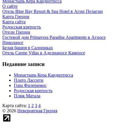
Монастырь Кера Кардиотисса
О сайте
Отель Blue Bay Resort & Spa Hotel в Агии Пелагии
Карта Греции
Карта сайта
Родосская крепость
Отели Греции
Гостевой дом Primavera Paradise Apartments в Агиосе
Николаосе
Белая башня в Салониках
Отель Carme Villas в Аделианосе Кампосе
Недавние записи
Монастырь Кера Кардиотисса
Плато Лассити
Гора Филеримос
Родосская крепость
Пляж Матала
Карта сайта:
1
2
3
4
© 2026
Невероятная Греция