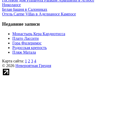
Гостевой дом Primavera Paradise Apartments в Агиосе
Николаосе
Белая башня в Салониках
Отель Carme Villas в Аделианосе Кампосе
Недавние записи
Монастырь Кера Кардиотисса
Плато Лассити
Гора Филеримос
Родосская крепость
Пляж Матала
Карта сайта:
1
2
3
4
© 2026
Невероятная Греция