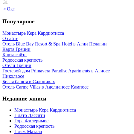
31
« Окт
Популярное
Монастырь Кера Кардиотисса
О сайте
Отель Blue Bay Resort & Spa Hotel в Агии Пелагии
Карта Греции
Карта сайта
Родосская крепость
Отели Греции
Гостевой дом Primavera Paradise Apartments в Агиосе
Николаосе
Белая башня в Салониках
Отель Carme Villas в Аделианосе Кампосе
Недавние записи
Монастырь Кера Кардиотисса
Плато Лассити
Гора Филеримос
Родосская крепость
Пляж Матала