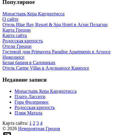
Популярное
Монастырь Кера Кардиотисса
О сайте
Отель Blue Bay Resort & Spa Hotel в Агии Пелагии
Карта Греции
Карта сайта
Родосская крепость
Отели Греции
Гостевой дом Primavera Paradise Apartments в Агиосе
Николаосе
Белая башня в Салониках
Отель Carme Villas в Аделианосе Кампосе
Недавние записи
Монастырь Кера Кардиотисса
Плато Лассити
Гора Филеримос
Родосская крепость
Пляж Матала
Карта сайта:
1
2
3
4
© 2026
Невероятная Греция