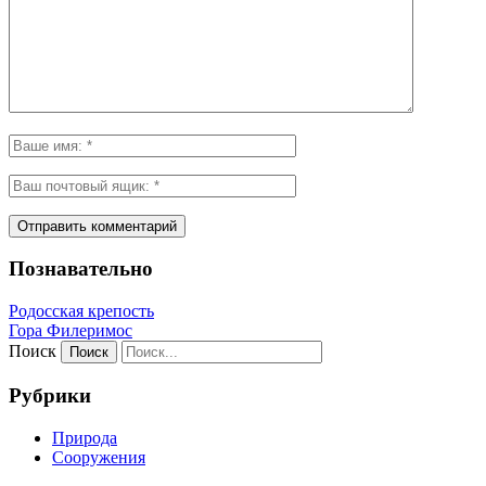
Познавательно
Родосская крепость
Гора Филеримос
Поиск
Рубрики
Природа
Сооружения