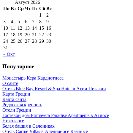
Август 2026
Пн
Вт
Ср
Чт
Пт
Сб
Вс
1
2
3
4
5
6
7
8
9
10
11
12
13
14
15
16
17
18
19
20
21
22
23
24
25
26
27
28
29
30
31
« Окт
Популярное
Монастырь Кера Кардиотисса
О сайте
Отель Blue Bay Resort & Spa Hotel в Агии Пелагии
Карта Греции
Карта сайта
Родосская крепость
Отели Греции
Гостевой дом Primavera Paradise Apartments в Агиосе
Николаосе
Белая башня в Салониках
Отель Carme Villas в Аделианосе Кампосе