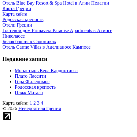
Отель Blue Bay Resort & Spa Hotel в Агии Пелагии
Карта Греции
Карта сайта
Родосская крепость
Отели Греции
Гостевой дом Primavera Paradise Apartments в Агиосе
Николаосе
Белая башня в Салониках
Отель Carme Villas в Аделианосе Кампосе
Недавние записи
Монастырь Кера Кардиотисса
Плато Лассити
Гора Филеримос
Родосская крепость
Пляж Матала
Карта сайта:
1
2
3
4
© 2026
Невероятная Греция