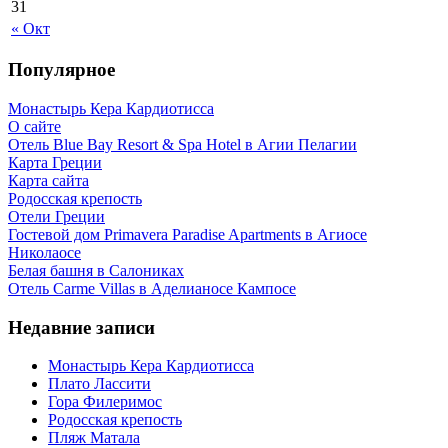
31
« Окт
Популярное
Монастырь Кера Кардиотисса
О сайте
Отель Blue Bay Resort & Spa Hotel в Агии Пелагии
Карта Греции
Карта сайта
Родосская крепость
Отели Греции
Гостевой дом Primavera Paradise Apartments в Агиосе
Николаосе
Белая башня в Салониках
Отель Carme Villas в Аделианосе Кампосе
Недавние записи
Монастырь Кера Кардиотисса
Плато Лассити
Гора Филеримос
Родосская крепость
Пляж Матала