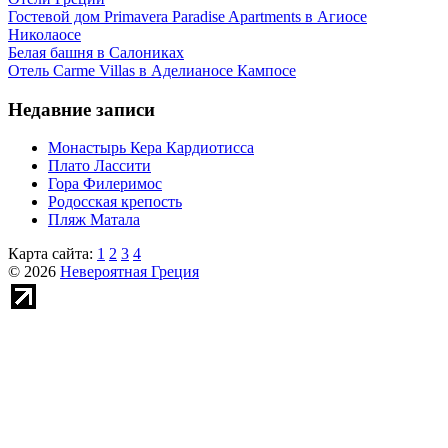
Гостевой дом Primavera Paradise Apartments в Агиосе
Николаосе
Белая башня в Салониках
Отель Carme Villas в Аделианосе Кампосе
Недавние записи
Монастырь Кера Кардиотисса
Плато Лассити
Гора Филеримос
Родосская крепость
Пляж Матала
Карта сайта:
1
2
3
4
© 2026
Невероятная Греция