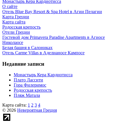
Монастырь Кера Кардиотисса
О сайте
Отель Blue Bay Resort & Spa Hotel в Агии Пелагии
Карта Греции
Карта сайта
Родосская крепость
Отели Греции
Гостевой дом Primavera Paradise Apartments в Агиосе
Николаосе
Белая башня в Салониках
Отель Carme Villas в Аделианосе Кампосе
Недавние записи
Монастырь Кера Кардиотисса
Плато Лассити
Гора Филеримос
Родосская крепость
Пляж Матала
Карта сайта:
1
2
3
4
© 2026
Невероятная Греция