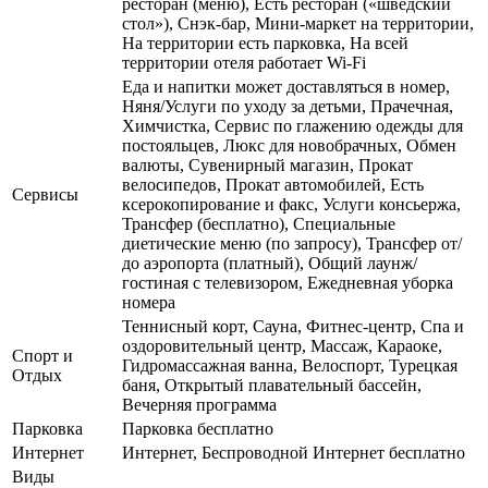
ресторан (меню), Есть ресторан («шведский
стол»), Снэк-бар, Мини-маркет на территории,
На территории есть парковка, На всей
территории отеля работает Wi-Fi
Еда и напитки может доставляться в номер,
Няня/Услуги по уходу за детьми, Прачечная,
Химчистка, Сервис по глажению одежды для
постояльцев, Люкс для новобрачных, Обмен
валюты, Сувенирный магазин, Прокат
велосипедов, Прокат автомобилей, Есть
Сервисы
ксерокопирование и факс, Услуги консьержа,
Трансфер (бесплатно), Специальные
диетические меню (по запросу), Трансфер от/
до аэропорта (платный), Общий лаунж/
гостиная с телевизором, Ежедневная уборка
номера
Теннисный корт, Сауна, Фитнес-центр, Спа и
оздоровительный центр, Массаж, Караоке,
Спорт и
Гидромассажная ванна, Велоспорт, Турецкая
Отдых
баня, Открытый плавательный бассейн,
Вечерняя программа
Парковка
Парковка бесплатно
Интернет
Интернет, Беспроводной Интернет бесплатно
Виды