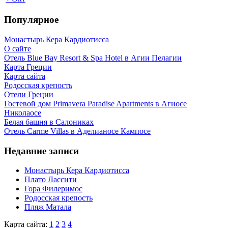
Популярное
Монастырь Кера Кардиотисса
О сайте
Отель Blue Bay Resort & Spa Hotel в Агии Пелагии
Карта Греции
Карта сайта
Родосская крепость
Отели Греции
Гостевой дом Primavera Paradise Apartments в Агиосе
Николаосе
Белая башня в Салониках
Отель Carme Villas в Аделианосе Кампосе
Недавние записи
Монастырь Кера Кардиотисса
Плато Лассити
Гора Филеримос
Родосская крепость
Пляж Матала
Карта сайта:
1
2
3
4