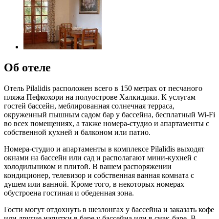
Об отеле
Отель Pilalidis расположен всего в 150 метрах от песчаного
пляжа Пефкохори на полуострове Халкидики. К услугам
гостей бассейн, меблированная солнечная терраса,
окруженный пышным садом бар у бассейна, бесплатный Wi-Fi
во всех помещениях, а также номера-студио и апартаменты с
собственной кухней и балконом или патио.
Номера-студио и апартаменты в комплексе Pilalidis выходят
окнами на бассейн или сад и располагают мини-кухней с
холодильником и плитой. В вашем распоряжении
кондиционер, телевизор и собственная ванная комната с
душем или ванной. Кроме того, в некоторых номерах
обустроена гостиная и обеденная зона.
Гости могут отдохнуть в шезлонгах у бассейна и заказать кофе
или другие напитки в баре у бассейна или в снэк-баре. В