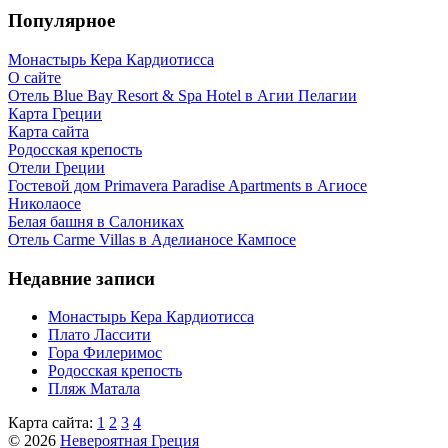
Популярное
Монастырь Кера Кардиотисса
О сайте
Отель Blue Bay Resort & Spa Hotel в Агии Пелагии
Карта Греции
Карта сайта
Родосская крепость
Отели Греции
Гостевой дом Primavera Paradise Apartments в Агиосе
Николаосе
Белая башня в Салониках
Отель Carme Villas в Аделианосе Кампосе
Недавние записи
Монастырь Кера Кардиотисса
Плато Лассити
Гора Филеримос
Родосская крепость
Пляж Матала
Карта сайта:
1
2
3
4
© 2026
Невероятная Греция