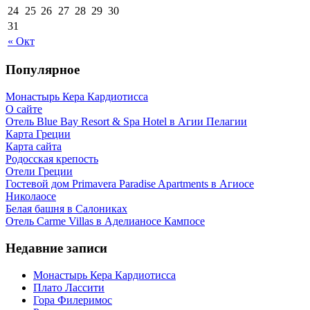
24
25
26
27
28
29
30
31
« Окт
Популярное
Монастырь Кера Кардиотисса
О сайте
Отель Blue Bay Resort & Spa Hotel в Агии Пелагии
Карта Греции
Карта сайта
Родосская крепость
Отели Греции
Гостевой дом Primavera Paradise Apartments в Агиосе
Николаосе
Белая башня в Салониках
Отель Carme Villas в Аделианосе Кампосе
Недавние записи
Монастырь Кера Кардиотисса
Плато Лассити
Гора Филеримос