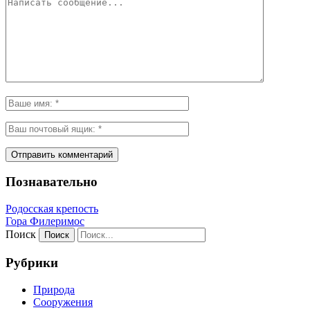
Познавательно
Родосская крепость
Гора Филеримос
Поиск
Рубрики
Природа
Сооружения