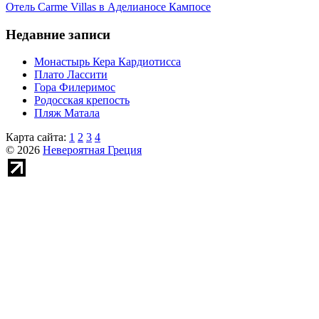
Отель Carme Villas в Аделианосе Кампосе
Недавние записи
Монастырь Кера Кардиотисса
Плато Лассити
Гора Филеримос
Родосская крепость
Пляж Матала
Карта сайта:
1
2
3
4
© 2026
Невероятная Греция