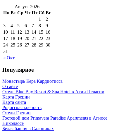
Август 2026
Пн
Вт
Ср
Чт
Пт
Сб
Вс
1
2
3
4
5
6
7
8
9
10
11
12
13
14
15
16
17
18
19
20
21
22
23
24
25
26
27
28
29
30
31
« Окт
Популярное
Монастырь Кера Кардиотисса
О сайте
Отель Blue Bay Resort & Spa Hotel в Агии Пелагии
Карта Греции
Карта сайта
Родосская крепость
Отели Греции
Гостевой дом Primavera Paradise Apartments в Агиосе
Николаосе
Белая башня в Салониках