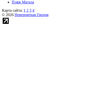
Пляж Матала
Карта сайта:
1
2
3
4
© 2026
Невероятная Греция