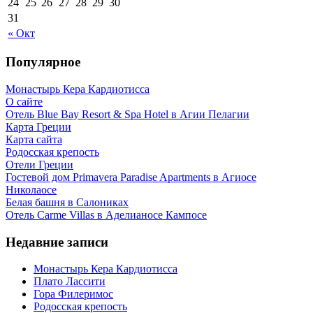
24
25
26
27
28
29
30
31
« Окт
Популярное
Монастырь Кера Кардиотисса
О сайте
Отель Blue Bay Resort & Spa Hotel в Агии Пелагии
Карта Греции
Карта сайта
Родосская крепость
Отели Греции
Гостевой дом Primavera Paradise Apartments в Агиосе
Николаосе
Белая башня в Салониках
Отель Carme Villas в Аделианосе Кампосе
Недавние записи
Монастырь Кера Кардиотисса
Плато Лассити
Гора Филеримос
Родосская крепость