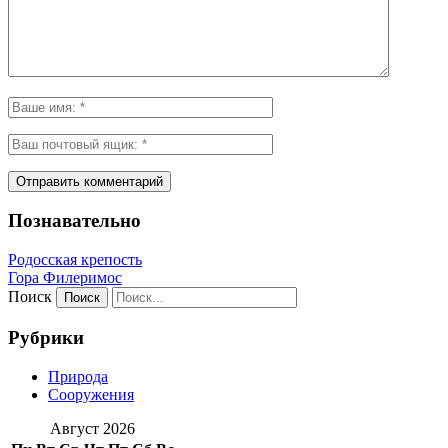
Познавательно
Родосская крепость
Гора Филеримос
Поиск
Рубрики
Природа
Сооружения
Август 2026