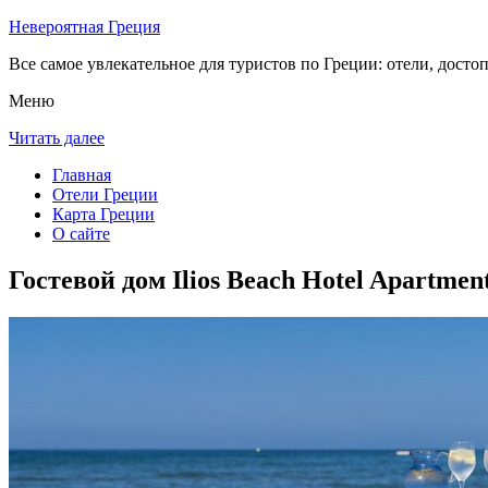
Невероятная Греция
Все самое увлекательное для туристов по Греции: отели, досто
Меню
Читать далее
Главная
Отели Греции
Карта Греции
О сайте
Гостевой дом Ilios Beach Hotel Apartmen