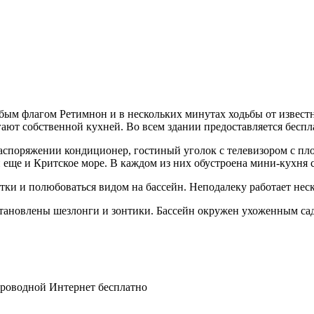
олубым флагом Ретимнон и в нескольких минутах ходьбы от извест
ают собственной кухней. Во всем здании предоставляется беспл
 распоряжении кондиционер, гостиный уголок с телевизором с п
 еще и Критское море. В каждом из них обустроена мини-кухня 
тки и полюбоваться видом на бассейн. Неподалеку работает неск
 установлены шезлонги и зонтики. Бассейн окружен ухоженным с
спроводной Интернет бесплатно