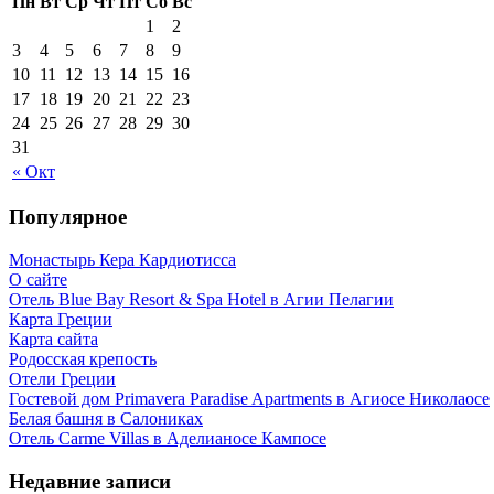
Пн
Вт
Ср
Чт
Пт
Сб
Вс
1
2
3
4
5
6
7
8
9
10
11
12
13
14
15
16
17
18
19
20
21
22
23
24
25
26
27
28
29
30
31
« Окт
Популярное
Монастырь Кера Кардиотисса
О сайте
Отель Blue Bay Resort & Spa Hotel в Агии Пелагии
Карта Греции
Карта сайта
Родосская крепость
Отели Греции
Гостевой дом Primavera Paradise Apartments в Агиосе Николаосе
Белая башня в Салониках
Отель Carme Villas в Аделианосе Кампосе
Недавние записи