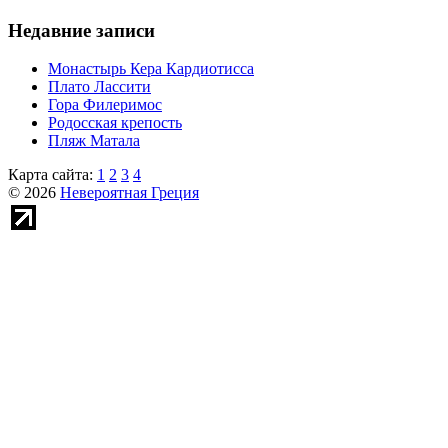
Недавние записи
Монастырь Кера Кардиотисса
Плато Лассити
Гора Филеримос
Родосская крепость
Пляж Матала
Карта сайта:
1
2
3
4
© 2026
Невероятная Греция