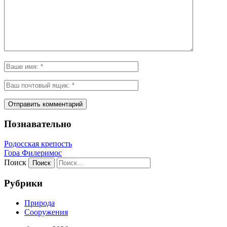
Познавательно
Родосская крепость
Гора Филеримос
Поиск
Рубрики
Природа
Сооружения