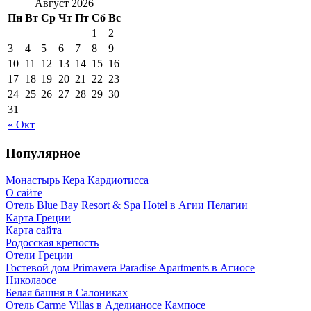
Август 2026
Пн
Вт
Ср
Чт
Пт
Сб
Вс
1
2
3
4
5
6
7
8
9
10
11
12
13
14
15
16
17
18
19
20
21
22
23
24
25
26
27
28
29
30
31
« Окт
Популярное
Монастырь Кера Кардиотисса
О сайте
Отель Blue Bay Resort & Spa Hotel в Агии Пелагии
Карта Греции
Карта сайта
Родосская крепость
Отели Греции
Гостевой дом Primavera Paradise Apartments в Агиосе
Николаосе
Белая башня в Салониках
Отель Carme Villas в Аделианосе Кампосе