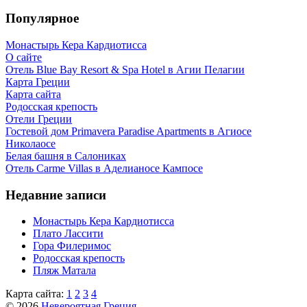
Популярное
Монастырь Кера Кардиотисса
О сайте
Отель Blue Bay Resort & Spa Hotel в Агии Пелагии
Карта Греции
Карта сайта
Родосская крепость
Отели Греции
Гостевой дом Primavera Paradise Apartments в Агиосе
Николаосе
Белая башня в Салониках
Отель Carme Villas в Аделианосе Кампосе
Недавние записи
Монастырь Кера Кардиотисса
Плато Лассити
Гора Филеримос
Родосская крепость
Пляж Матала
Карта сайта:
1
2
3
4
© 2026
Невероятная Греция