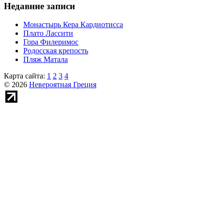
Недавние записи
Монастырь Кера Кардиотисса
Плато Лассити
Гора Филеримос
Родосская крепость
Пляж Матала
Карта сайта:
1
2
3
4
© 2026
Невероятная Греция