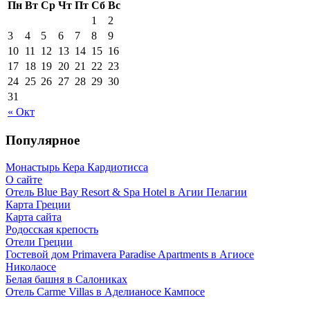
Пн
Вт
Ср
Чт
Пт
Сб
Вс
1
2
3
4
5
6
7
8
9
10
11
12
13
14
15
16
17
18
19
20
21
22
23
24
25
26
27
28
29
30
31
« Окт
Популярное
Монастырь Кера Кардиотисса
О сайте
Отель Blue Bay Resort & Spa Hotel в Агии Пелагии
Карта Греции
Карта сайта
Родосская крепость
Отели Греции
Гостевой дом Primavera Paradise Apartments в Агиосе
Николаосе
Белая башня в Салониках
Отель Carme Villas в Аделианосе Кампосе