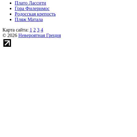
Плато Лассити
Гора Филеримос
Родосская крепость
Пляж Матала
Карта сайта:
1
2
3
4
© 2026
Невероятная Греция