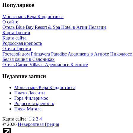
Популярное
Монастырь Кера Кардиотисса
О сайте
Отель Blue Bay Resort & Spa Hotel в Агии Пелагии
Карта Греции
Карта сайта
Родосская крепость
Отели Греции
Гостевой дом Primavera Paradise Apartments в Агиосе Николаосе
Белая башня в Салониках
Отель Carme Villas в Аделианосе Кампосе
Недавние записи
Монастырь Кера Кардиотисса
Плато Лассити
Гора Филеримос
Родосская крепость
Пляж Матала
Карта сайта:
1
2
3
4
© 2026
Невероятная Греция