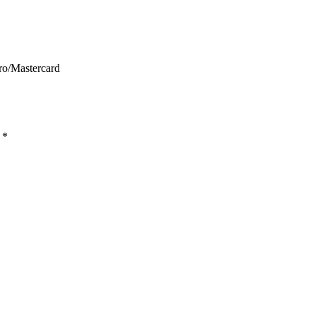
ro/Mastercard
ы
*