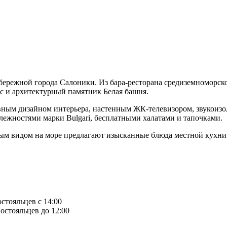
абережной города Салоники. Из бара-ресторана средиземноморс
с и архитектурный памятник Белая башня.
вным дизайном интерьера, настенным ЖК-телевизором, звукоиз
ежностями марки Bulgari, бесплатными халатами и тапочками.
мным видом на море предлагают изысканные блюда местной кухни
остояльцев с 14:00
остояльцев до 12:00