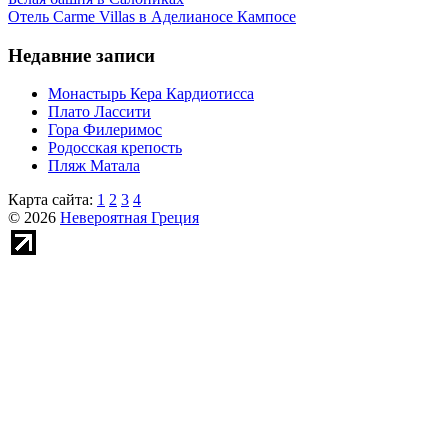
Отель Carme Villas в Аделианосе Кампосе
Недавние записи
Монастырь Кера Кардиотисса
Плато Лассити
Гора Филеримос
Родосская крепость
Пляж Матала
Карта сайта:
1
2
3
4
© 2026
Невероятная Греция