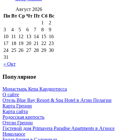
Август 2026
Пн
Вт
Ср
Чт
Пт
Сб
Вс
1
2
3
4
5
6
7
8
9
10
11
12
13
14
15
16
17
18
19
20
21
22
23
24
25
26
27
28
29
30
31
« Окт
Популярное
Монастырь Кера Кардиотисса
О сайте
Отель Blue Bay Resort & Spa Hotel в Агии Пелагии
Карта Греции
Карта сайта
Родосская крепость
Отели Греции
Гостевой дом Primavera Paradise Apartments в Агиосе
Николаосе
Белая башня в Салониках