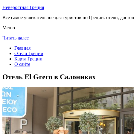
Невероятная Греция
Все самое увлекательное для туристов по Греции: отели, досто
Меню
Читать далее
Главная
Отели Греции
Карта Греции
О сайте
Отель El Greco в Салониках