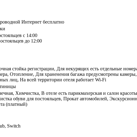
спроводной Интернет бесплатно
ики
остояльцев с 14:00
остояльцев до 12:00
очная стойка регистрации, Для некурящих есть отдельные номера
мера, Отопление, Для храненения багажа предусмотрены камеры,
ных лиц, На всей территории отеля работает Wi-Fi
стиницы
чечная, Химчистка, В отеле есть парикмахерская и салон красот
истка обуви для постояльцев, Прокат автомобилей, Экскурсионн
та (платный)
ub, Switch