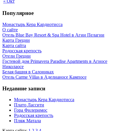
« Окт
Популярное
Монастырь Кера Кардиотисса
О сайте
Отель Blue Bay Resort & Spa Hotel в Агии Пелагии
Карта Греции
Карта сайта
Родосская крепость
Отели Греции
Гостевой дом Primavera Paradise Apartments в Агиосе
Николаосе
Белая башня в Салониках
Отель Carme Villas в Аделианосе Кампосе
Недавние записи
Монастырь Кера Кардиотисса
Плато Лассити
Гора Филеримос
Родосская крепость
Пляж Матала
Карта сайта:
1
2
3
4