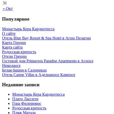
31
« Окт
Популярное
Монастырь Кера Кардиотисса
О сайте
Отель Blue Bay Resort & Spa Hotel в Агии Пелагии
Карта Греции
Карта сайта
Родосская крепость
Отели Греции
Гостевой дом Primavera Paradise Apartments в Агиосе
Николаосе
Белая башня в Салониках
Отель Carme Villas в Аделианосе Кампосе
Недавние записи
Монастырь Кера Кардиотисса
Плато Лассити
Гора Филеримос
Родосская крепость
Пляж Матала