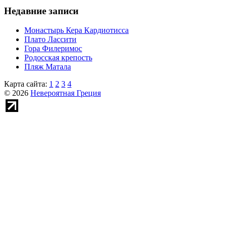
Недавние записи
Монастырь Кера Кардиотисса
Плато Лассити
Гора Филеримос
Родосская крепость
Пляж Матала
Карта сайта:
1
2
3
4
© 2026
Невероятная Греция