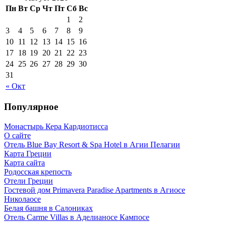
Пн
Вт
Ср
Чт
Пт
Сб
Вс
1
2
3
4
5
6
7
8
9
10
11
12
13
14
15
16
17
18
19
20
21
22
23
24
25
26
27
28
29
30
31
« Окт
Популярное
Монастырь Кера Кардиотисса
О сайте
Отель Blue Bay Resort & Spa Hotel в Агии Пелагии
Карта Греции
Карта сайта
Родосская крепость
Отели Греции
Гостевой дом Primavera Paradise Apartments в Агиосе
Николаосе
Белая башня в Салониках
Отель Carme Villas в Аделианосе Кампосе