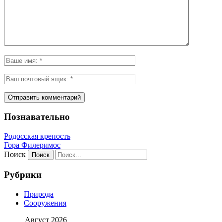
Познавательно
Родосская крепость
Гора Филеримос
Поиск
Рубрики
Природа
Сооружения
Август 2026