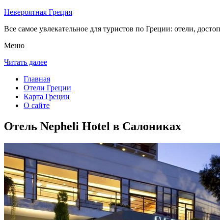
Невероятная Греция
Все самое увлекательное для туристов по Греции: отели, досто
Меню
Читать далее
Главная
Отели Греции
Карта Греции
О сайте
Отель Nepheli Hotel в Салониках