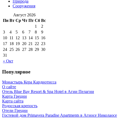
Природа
Сооружения
Август 2026
Пн
Вт
Ср
Чт
Пт
Сб
Вс
1
2
3
4
5
6
7
8
9
10
11
12
13
14
15
16
17
18
19
20
21
22
23
24
25
26
27
28
29
30
31
« Окт
Популярное
Монастырь Кера Кардиотисса
О сайте
Отель Blue Bay Resort & Spa Hotel в Агии Пелагии
Карта Греции
Карта сайта
Родосская крепость
Отели Греции
Гостевой дом Primavera Paradise Apartments в Агиосе Николаосе