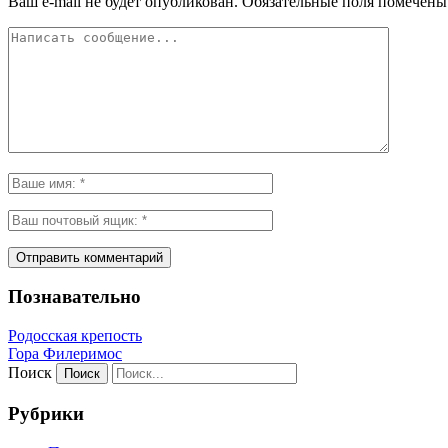
Ваш e-mail не будет опубликован.
Обязательные поля помечен
Познавательно
Родосская крепость
Гора Филеримос
Поиск
Рубрики