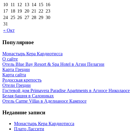
10
11
12
13
14
15
16
17
18
19
20
21
22
23
24
25
26
27
28
29
30
31
« Окт
Популярное
Монастырь Кера Кардиотисса
О сайте
Отель Blue Bay Resort & Spa Hotel в Агии Пелагии
Карта Греции
Карта сайта
Родосская крепость
Отели Греции
Гостевой дом Primavera Paradise Apartments в Агиосе Николаосе
Белая башня в Салониках
Отель Carme Villas в Аделианосе Кампосе
Недавние записи
Монастырь Кера Кардиотисса
Плато Лассити