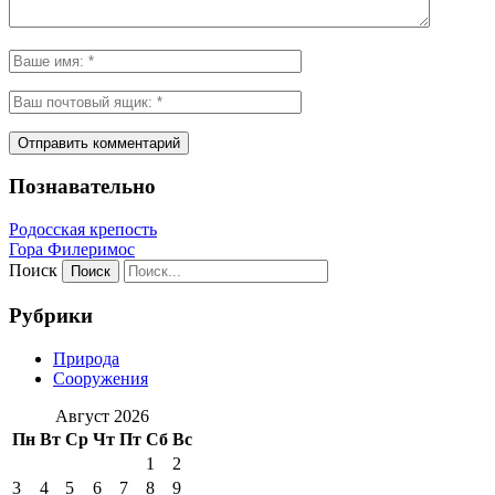
Познавательно
Родосская крепость
Гора Филеримос
Поиск
Рубрики
Природа
Сооружения
Август 2026
Пн
Вт
Ср
Чт
Пт
Сб
Вс
1
2
3
4
5
6
7
8
9