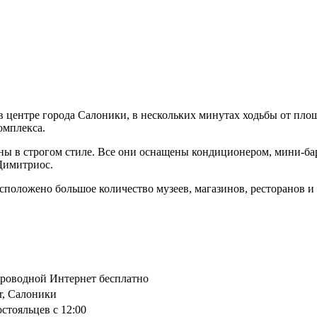
ся в центре города Салоники, в нескольких минутах ходьбы от п
омплекса.
ены в строгом стиле. Все они оснащены кондиционером, мини-б
Димитриос.
расположено большое количество музеев, магазинов, ресторанов и
спроводной Интернет бесплатно
str, Салоники
остояльцев с 12:00