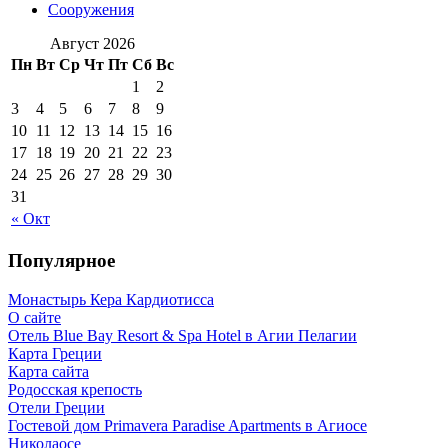
Сооружения
Август 2026
Пн
Вт
Ср
Чт
Пт
Сб
Вс
1
2
3
4
5
6
7
8
9
10
11
12
13
14
15
16
17
18
19
20
21
22
23
24
25
26
27
28
29
30
31
« Окт
Популярное
Монастырь Кера Кардиотисса
О сайте
Отель Blue Bay Resort & Spa Hotel в Агии Пелагии
Карта Греции
Карта сайта
Родосская крепость
Отели Греции
Гостевой дом Primavera Paradise Apartments в Агиосе
Николаосе