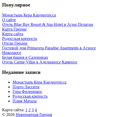
Популярное
Монастырь Кера Кардиотисса
О сайте
Отель Blue Bay Resort & Spa Hotel в Агии Пелагии
Карта Греции
Карта сайта
Родосская крепость
Отели Греции
Гостевой дом Primavera Paradise Apartments в Агиосе
Николаосе
Белая башня в Салониках
Отель Carme Villas в Аделианосе Кампосе
Недавние записи
Монастырь Кера Кардиотисса
Плато Лассити
Гора Филеримос
Родосская крепость
Пляж Матала
Карта сайта:
1
2
3
4
© 2026
Невероятная Греция