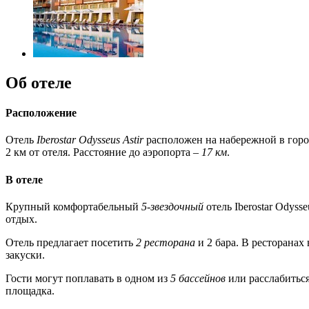
Об отеле
Расположение
Отель
Iberostar Odysseus Astir
расположен на набережной в город
2 км от отеля. Расстояние до аэропорта –
17 км
.
В отеле
Крупный комфортабельный
5-звездочный
отель Iberostar Odyss
отдых.
Отель предлагает посетить
2 ресторана
и 2 бара. В ресторанах
закуски.
Гости могут поплавать в одном из
5 бассейнов
или расслабиться
площадка.