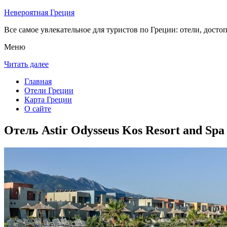
Невероятная Греция
Все самое увлекательное для туристов по Греции: отели, досто
Меню
Читать далее
Главная
Отели Греции
Карта Греции
О сайте
Отель Astir Odysseus Kos Resort and Spa