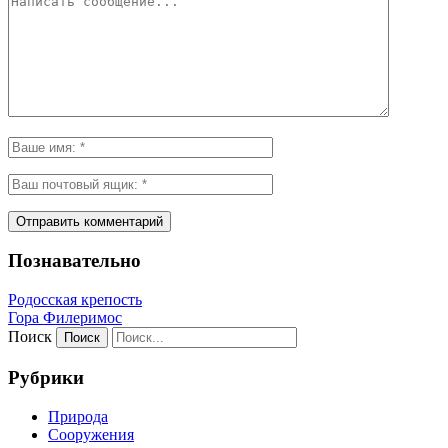
Познавательно
Родосская крепость
Гора Филеримос
Поиск
Рубрики
Природа
Сооружения