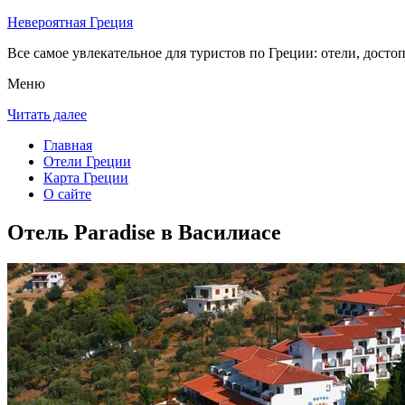
Невероятная Греция
Все самое увлекательное для туристов по Греции: отели, досто
Меню
Читать далее
Главная
Отели Греции
Карта Греции
О сайте
Отель Paradise в Василиасе