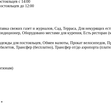
остояльцев с 14:00
остояльцев до 12:00
тавка свежих газет и журналов, Сад, Терраса, Для некурящих ес
ндиционер, Оборудовано местами для курения, Есть ресторан (м
одежды для постояльцев, Обмен валюты, Прокат велосипедов, П
билетов, Трансфер (бесплатно), Трансфер от/до аэропорта (пла
сезонам)
ы
*