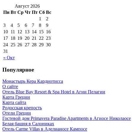
Август 2026
Пн
Вт
Ср
Чт
Пт
Сб
Вс
1
2
3
4
5
6
7
8
9
10
11
12
13
14
15
16
17
18
19
20
21
22
23
24
25
26
27
28
29
30
31
« Окт
Популярное
Монастырь Кера Кардиотисса
О сайте
Отель Blue Bay Resort & Spa Hotel в Агии Пелагии
Карта Греции
Карта сайта
Родосская крепость
Отели Греции
Гостевой дом Primavera Paradise Apartments в Агиосе Николаосе
Белая башня в Салониках
Отель Carme Villas в Аделианосе Кампосе