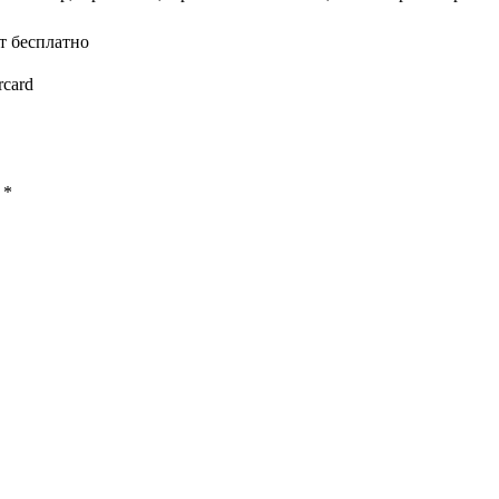
т бесплатно
rcard
ы
*