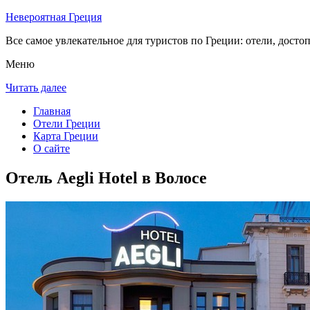
Невероятная Греция
Все самое увлекательное для туристов по Греции: отели, досто
Меню
Читать далее
Главная
Отели Греции
Карта Греции
О сайте
Отель Aegli Hotel в Волосе