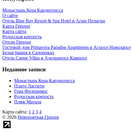
Монастырь Кера Кардиотисса
О сайте
Отель Blue Bay Resort & Spa Hotel в Агии Пелагии
Карта Греции
Карта сайта
Родосская крепость
Отели Греции
Гостевой дом Primavera Paradise Apartments в Агиосе Николаосе
Белая башня в Салониках
Отель Carme Villas в Аделианосе Кампосе
Недавние записи
Монастырь Кера Кардиотисса
Плато Лассити
Гора Филеримос
Родосская крепость
Пляж Матала
Карта сайта:
1
2
3
4
© 2026
Невероятная Греция